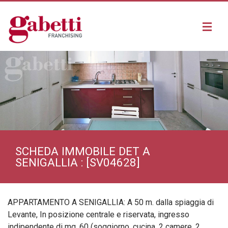
SCHEDA IMMOBILE DET A
SENIGALLIA : [SV04628]
APPARTAMENTO A SENIGALLIA: A 50 m. dalla spiaggia di
ALTRO APPARTAMENTO A SENIGALLIA
Levante, In posizione centrale e riservata, ingresso
ALTRA VILLA A SENIGALLIA
ALTRA CASA A SENIGALLIA
indipendente di mq. 60 (soggiorno, cucina, 2 camere, 2