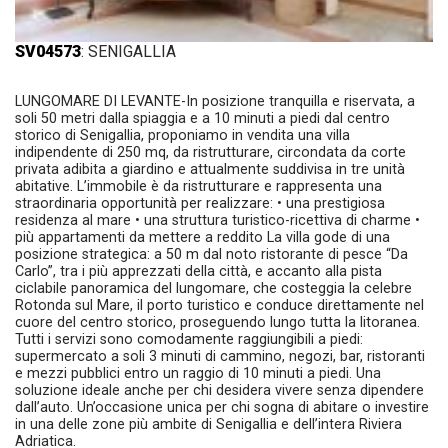
SV04573
: SENIGALLIA
LUNGOMARE DI LEVANTE-In posizione tranquilla e riservata, a
soli 50 metri dalla spiaggia e a 10 minuti a piedi dal centro
storico di Senigallia, proponiamo in vendita una villa
indipendente di 250 mq, da ristrutturare, circondata da corte
privata adibita a giardino e attualmente suddivisa in tre unità
abitative. L’immobile è da ristrutturare e rappresenta una
straordinaria opportunità per realizzare: • una prestigiosa
residenza al mare • una struttura turistico-ricettiva di charme •
più appartamenti da mettere a reddito La villa gode di una
posizione strategica: a 50 m dal noto ristorante di pesce “Da
Carlo”, tra i più apprezzati della città, e accanto alla pista
ciclabile panoramica del lungomare, che costeggia la celebre
Rotonda sul Mare, il porto turistico e conduce direttamente nel
cuore del centro storico, proseguendo lungo tutta la litoranea.
Tutti i servizi sono comodamente raggiungibili a piedi:
supermercato a soli 3 minuti di cammino, negozi, bar, ristoranti
e mezzi pubblici entro un raggio di 10 minuti a piedi. Una
soluzione ideale anche per chi desidera vivere senza dipendere
dall’auto. Un’occasione unica per chi sogna di abitare o investire
in una delle zone più ambite di Senigallia e dell’intera Riviera
Adriatica.