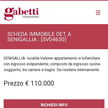
SCHEDA IMMOBILE DET A
SENIGALLIA : [SV04650]
SENIGALLIA- località Vallone-appartamento in bifamiliare
ALTRO APPARTAMENTO A SENIGALLIA
con ingresso indipendente, composto da ingresso cucina-
ALTRA VILLA A SENIGALLIA
ALTRA CASA A SENIGALLIA
soggiorno, tre camere e bagno. Da rivedere internamente.
Prezzo € 110.000
RICHIEDI INFO