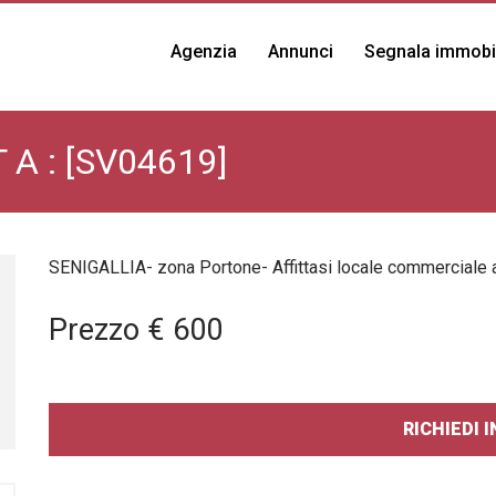
Agenzia
Annunci
Segnala immobi
A : [SV04619]
SENIGALLIA- zona Portone- Affittasi locale commerciale al
ALTRO APPARTAMENTO A
ALTRA VILLA A
ALTRA CASA A
Prezzo € 600
RICHIEDI 