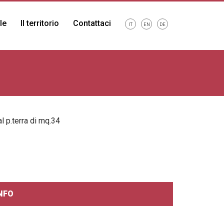
le
Il territorio
Contattaci
IT
EN
DE
 p.terra di mq.34
INFO